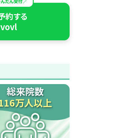
かんたん受付／
で予約する
vovl
総来院数
116万人以上