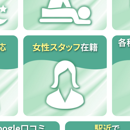
各
応
女性スタッフ
在籍
oogle口コミ
駅近
で