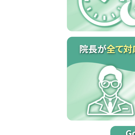
院長が
全て対
G