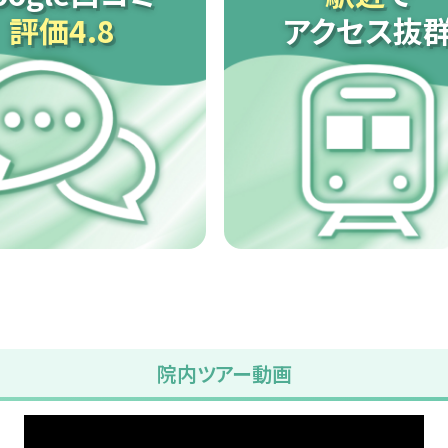
評価4.8
アクセス抜
院内ツアー動画