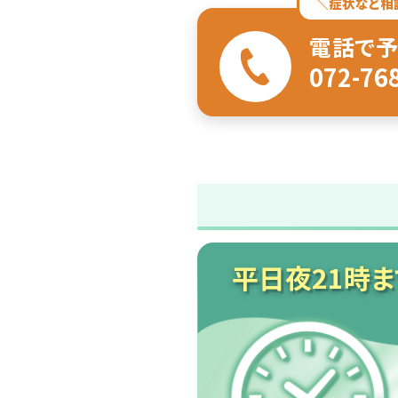
＼症状など相
電話で予
072-76
平日夜21時ま