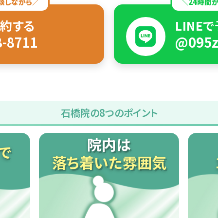
談しながら／
＼24時間
約する
LINE
8-8711
@095z
石橋院の8つのポイント
院内は
で
落ち着いた雰囲気